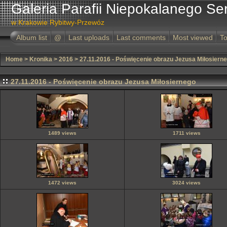
Galeria Parafii Niepokalanego Se
w Krakowie Rybitwy-Przewóz
Album list
@
Last uploads
Last comments
Most viewed
To
Home
>
Kronika
>
2016
>
27.11.2016 - Poświęcenie obrazu Jezusa Miłosiern
27.11.2016 - Poświęcenie obrazu Jezusa Miłosiernego
1489 views
1711 views
1472 views
3024 views