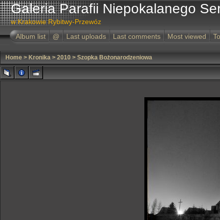
Galeria Parafii Niepokalanego Se
w Krakowie Rybitwy-Przewóz
Album list
@
Last uploads
Last comments
Most viewed
To
Home
>
Kronika
>
2010
>
Szopka Bożonarodzeniowa