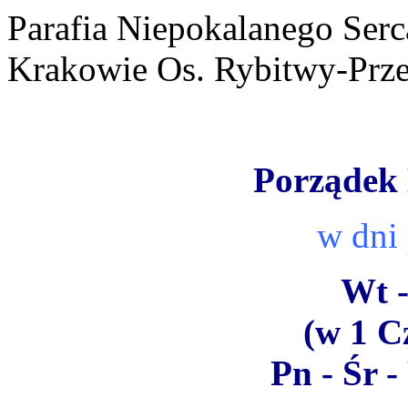
Parafia Niepokalanego Ser
Krakowie Os. Rybitwy-Prz
Porządek 
w dni
Wt -
(w 1 C
Pn - Śr -