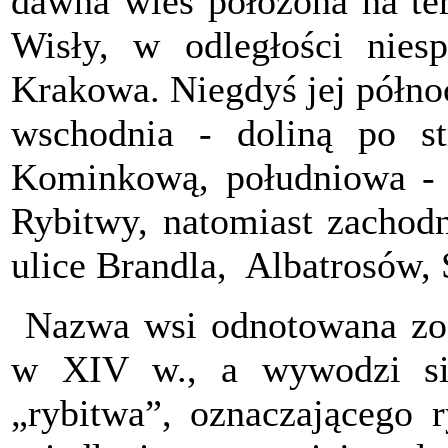
dawna wieś położona na ter
Wisły, w odległości nies
Krakowa. Niegdyś jej półno
wschodnia - doliną po st
Kominkową, południowa - ł
Rybitwy, natomiast zachodn
ulice Brandla, Albatrosów,
Nazwa wsi odnotowana zos
w XIV w., a wywodzi się
„rybitwa”, oznaczającego