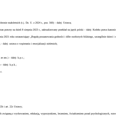
onie małoletnich (t.j. Dz. U. z 2024 r., poz. 560) – dalej: Ustawa;
 prawny na dzień 8 sierpnia 2023 r., zaktualizowany przekład na język polski – dalej: Kodeks prawa kanoni
21 roku ustanawiający „Regułę poszanowania godności i dóbr osobistych bliźniego, szczególnie dzieci i mł
 dalej: ustawa o wspieraniu i resocjalizacji nieletnich;
e zm.) – dalej: k.p.c.;
– dalej: k.p.k.;
.c.
b i art. 22c Ustawy;
ch związaną z wychowaniem, edukacją, wypoczynkiem, leczeniem, świadczeniem porad psychologicznych, rozwoj