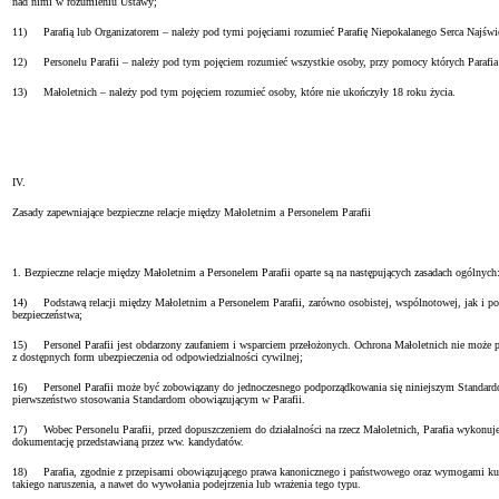
nad nimi w rozumieniu Ustawy;
11) Parafią lub Organizatorem – należy pod tymi pojęciami rozumieć Parafię Niepokalanego Serca Najświ
12) Personelu Parafii – należy pod tym pojęciem rozumieć wszystkie osoby, przy pomocy których Parafia w
13) Małoletnich – należy pod tym pojęciem rozumieć osoby, które nie ukończyły 18 roku życia.
IV.
Zasady zapewniające bezpieczne relacje między Małoletnim a Personelem Parafii
1. Bezpieczne relacje między Małoletnim a Personelem Parafii oparte są na następujących zasadach ogólnych
14) Podstawą relacji między Małoletnim a Personelem Parafii, zarówno osobistej, wspólnotowej, jak i po
bezpieczeństwa;
15) Personel Parafii jest obdarzony zaufaniem i wsparciem przełożonych. Ochrona Małoletnich nie może pol
z dostępnych form ubezpieczenia od odpowiedzialności cywilnej;
16) Personel Parafii może być zobowiązany do jednoczesnego podporządkowania się niniejszym Standardom 
pierwszeństwo stosowania Standardom obowiązującym w Parafii.
17) Wobec Personelu Parafii, przed dopuszczeniem do działalności na rzecz Małoletnich, Parafia wykonuj
dokumentację przedstawianą przez ww. kandydatów.
18) Parafia, zgodnie z przepisami obowiązującego prawa kanonicznego i państwowego oraz wymogami kultury
takiego naruszenia, a nawet do wywołania podejrzenia lub wrażenia tego typu.