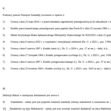
II.
Podstawy prawne Niniejsze Standardy stworzono w oparciu o:
1) Ustawę z dnia 13 maja 2016 r. o przeciwdziałaniu zagrożeniom przestępczością na tle seksualnym i ochr
2) Kodeks prawa kanonicznego promulgowany przez papieża Jana Pawła II w dniu 25 stycznia 1983 r., stan
3) Dekret Arcybiskupa Marka Jędraszewskiego Metropolity Krakowskiego Nr 4533/2021 z dnia 15 grudnia 20
4) Ustawę z dnia 9 czerwca 2022 r. o wspieraniu i resocjalizacji nieletnich (Dz. U. z 2022 r., poz. 1700); -
5) Ustawę z dnia 6 czerwca 1997 r. Kodeks karny (t.j. Dz. U. z 2024 r., poz. 17 ze zm.) – dalej: k.k.;
6) Ustawę z dnia 17 listopada 1964 r. Kodeks postępowania cywilnego (t.j. Dz. U. z 2023 r., poz. 1550 z
7) Ustawę z dnia 6 czerwca 1997 r. Kodeks postępowania karnego (t.j. Dz. U. z 2024 r., poz. 37 ze zm.) 
8) Ustawę z dnia 23 kwietnia 1964 r. Kodeks cywilny (t.j. Dz. U. z 2023 r. poz. 1610 ze zm.) – dalej k
III.
Definicje Ilekroć w niniejszym dokumencie jest mowa o:
9) Standardach – należy pod tym pojęciem rozumieć standardy ochrony małoletnich w rozumieniu art. 22
10) Działalności na rzecz Małoletnich – należy pod tym zwrotem rozumieć działalność na rzecz Małoletni