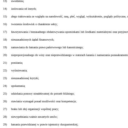
13) uwodzenia;
14) izolowania od innych;
15) złego traktowania ze względu na narodowość, rasę, płeć, wygląd, wykształcenie, poglądy polityczne, 
16) tworzenia środowisk o charakterze sekty;
17) faworyzowania i bezzasadnego obdarowywania upominkami lub środkami materialnymi oraz przyjmow
18) nieuzasadnionych żądań finansowych;
19) namawiania do łamania prawa państwowego lub kanonicznego;
20) nieproporcjonalnego do winy oraz nieprzewidzianego w statutach karania i naznaczania pozasakrament
21) poniżania;
22) wyśmiewania;
23) nieuzasadnionej krytyki;
24) upokarzania;
25) udzielania pomocy nieadekwatnej do potrzeb bliźniego;
26) stawiania wymagań ponad możliwości oraz kompetencje;
27) braku lub złej organizacji wspólnej pracy;
28) niewypełniania ważnie zawartych umów;
29) łamania przewidzianej w prawie tajemnicy duszpasterskiej;