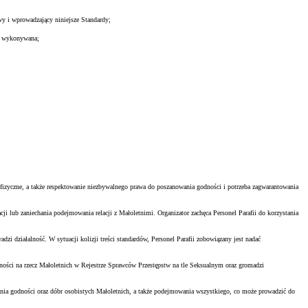
y i wprowadzający niniejsze Standardy;
na wykonywana;
izyczne, a także respektowanie niezbywalnego prawa do poszanowania godności i potrzeba zagwarantowania
 lub zaniechania podejmowania relacji z Małoletnimi. Organizator zachęca Personel Parafii do korzystania
ziałalność. W sytuacji kolizji treści standardów, Personel Parafii zobowiązany jest nadać
ności na rzecz Małoletnich w Rejestrze Sprawców Przestępstw na tle Seksualnym oraz gromadzi
ania godności oraz dóbr osobistych Małoletnich, a także podejmowania wszystkiego, co może prowadzić do