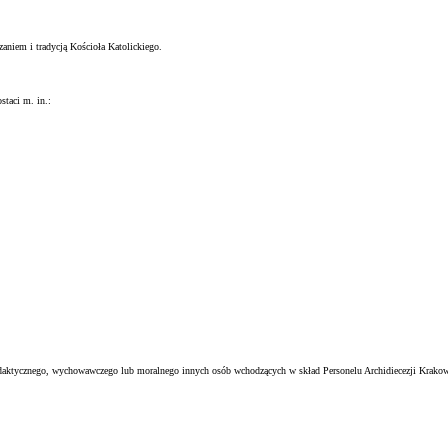
aniem i tradycją Kościoła Katolickiego.
staci m. in.:
ydaktycznego, wychowawczego lub moralnego innych osób wchodzących w skład Personelu Archidiecezji Krakow