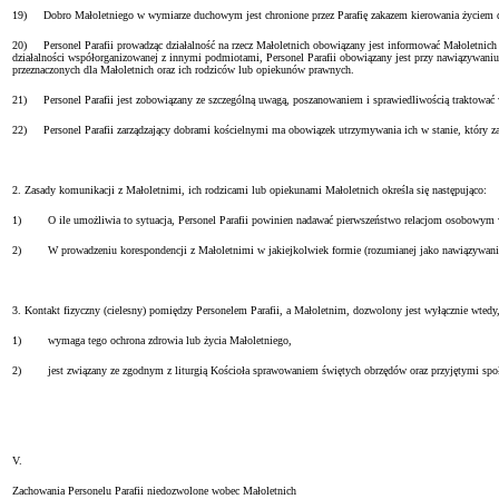
19) Dobro Małoletniego w wymiarze duchowym jest chronione przez Parafię zakazem kierowania życiem du
20) Personel Parafii prowadząc działalność na rzecz Małoletnich obowiązany jest informować Małoletnich i 
działalności współorganizowanej z innymi podmiotami, Personel Parafii obowiązany jest przy nawiązywaniu
przeznaczonych dla Małoletnich oraz ich rodziców lub opiekunów prawnych.
21) Personel Parafii jest zobowiązany ze szczególną uwagą, poszanowaniem i sprawiedliwością traktować wła
22) Personel Parafii zarządzający dobrami kościelnymi ma obowiązek utrzymywania ich w stanie, który za
2. Zasady komunikacji z Małoletnimi, ich rodzicami lub opiekunami Małoletnich określa się następująco:
1) O ile umożliwia to sytuacja, Personel Parafii powinien nadawać pierwszeństwo relacjom osobowym w
2) W prowadzeniu korespondencji z Małoletnimi w jakiejkolwiek formie (rozumianej jako nawiązywanie kon
3. Kontakt fizyczny (cielesny) pomiędzy Personelem Parafii, a Małoletnim, dozwolony jest wyłącznie wtedy
1) wymaga tego ochrona zdrowia lub życia Małoletniego,
2) jest związany ze zgodnym z liturgią Kościoła sprawowaniem świętych obrzędów oraz przyjętymi społe
V.
Zachowania Personelu Parafii niedozwolone wobec Małoletnich