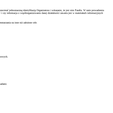
wierać jednoznaczną identyfikację Organizatora i wskazanie, że jest nim Parafia. W razie prowadzenia
 czy informacja o współorganizowaniu danej działalności zawarta jest w materiałach informacyjnych
znaczania na inne niż założone cele.
żbowych.
sadami.