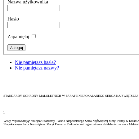
Nazwa użytkownika
Hasło
Zapamiętaj
Nie pamiętasz hasła?
Nie pamiętasz nazwy?
STANDARDY OCHRONY MAŁOLETNICH W PARAFII NIEPOKALANEGO SERCA NAJŚWIĘTSZEJ
I.
Wstęp Wprowadzając niniejsze Standardy, Parafia Niepokalanego Serca Najświętszej Maryi Panny w Krakowie 
Niepokalanego Serca Najświętszej Maryi Panny w Krakowie jest organizatorem działalności na rzecz Małol