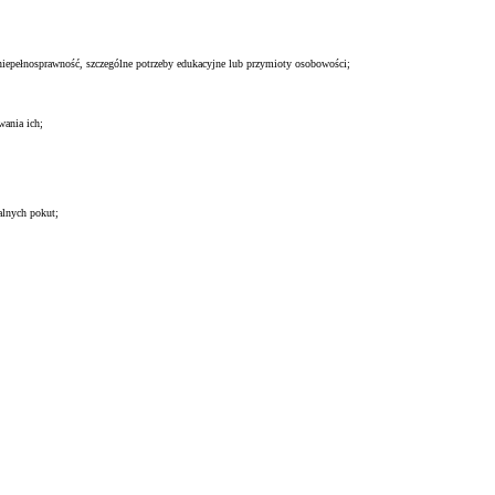
niepełnosprawność, szczególne potrzeby edukacyjne lub przymioty osobowości;
ania ich;
alnych pokut;