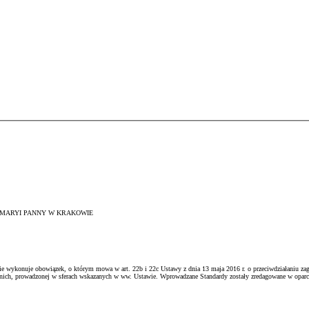
 MARYI PANNY W KRAKOWIE
wykonuje obowiązek, o którym mowa w art. 22b i 22c Ustawy z dnia 13 maja 2016 r. o przeciwdziałaniu zagroże
etnich, prowadzonej w sferach wskazanych w ww. Ustawie. Wprowadzane Standardy zostały zredagowane w oparc