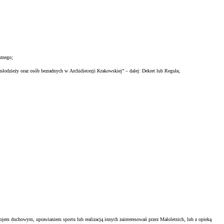
cznego;
odzieży oraz osób bezradnych w Archidiecezji Krakowskiej” – dalej: Dekret lub Reguła;
em duchowym, uprawianiem sportu lub realizacją innych zainteresowań przez Małoletnich, lub z opieką