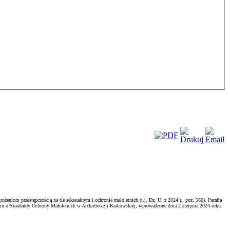
niom przestępczością na tle seksualnym i ochronie małoletnich (t.j. Dz. U. z 2024 r., poz. 560). Parafia
iu o Standardy Ochrony Małoletnich w Archidiecezji Krakowskiej, wprowadzone dnia 2 sierpnia 2024 roku.