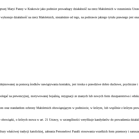
ętszej Maryi Panny w Krakowie jako podmiot prowadzący działalność na rzecz Małoletnich w rozumieniu Ustaw
ykonuje działalność na rzecz Małoletnich, niezależnie od tego, na podstawie jakiego tytułu prawnego jest o
:
dejmowanej za pomocą środków nawiązywania kontaktu, jest troska o prawdziwe dobro duchowe, psychiczne i f
egać na prewencyjnej, motywowanej bojaźnią, rezygnacji ze znanych lub nowych form duszpasterstwa i edukacji
oraz standardom ochrony Małoletnich obowiązującym w podmiocie, w którym, lub wspólnie z którym prowadzi d
e obowiązki, o których mowa w art. 21 Ustawy, w szczególności weryfikuje kandydatów do prowadzenia działal
 właściwej tradycji katolickiej, zabrania Personelowi Parafii stosowania wszelkich form przemocy i narusz