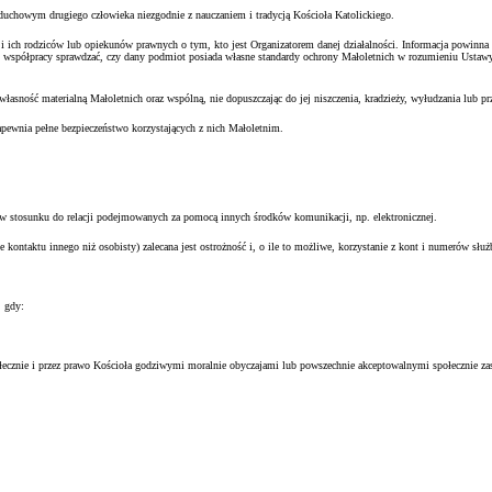
chowym drugiego człowieka niezgodnie z nauczaniem i tradycją Kościoła Katolickiego.
ich rodziców lub opiekunów prawnych o tym, kto jest Organizatorem danej działalności. Informacja powinna za
 współpracy sprawdzać, czy dany podmiot posiada własne standardy ochrony Małoletnich w rozumieniu Ustawy i
sność materialną Małoletnich oraz wspólną, nie dopuszczając do jej niszczenia, kradzieży, wyłudzania lub prze
pewnia pełne bezpieczeństwo korzystających z nich Małoletnim.
 stosunku do relacji podejmowanych za pomocą innych środków komunikacji, np. elektronicznej.
taktu innego niż osobisty) zalecana jest ostrożność i, o ile to możliwe, korzystanie z kont i numerów słu
, gdy:
cznie i przez prawo Kościoła godziwymi moralnie obyczajami lub powszechnie akceptowalnymi społecznie za