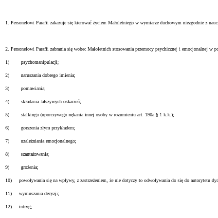
1. Personelowi Parafii zakazuje się kierować życiem Małoletniego w wymiarze duchowym niezgodnie z naucz
2. Personelowi Parafii zabrania się wobec Małoletnich stosowania przemocy psychicznej i emocjonalnej w po
1) psychomanipulacji;
2) naruszania dobrego imienia;
3) pomawiania;
4) składania fałszywych oskarżeń;
5) stalkingu (uporczywego nękania innej osoby w rozumieniu art. 190a § 1 k.k.);
6) gorszenia złym przykładem;
7) uzależniania emocjonalnego;
8) szantażowania;
9) grożenia;
10) powoływania się na wpływy, z zastrzeżeniem, że nie dotyczy to odwoływania do się do autorytetu d
11) wymuszania decyzji;
12) intryg;